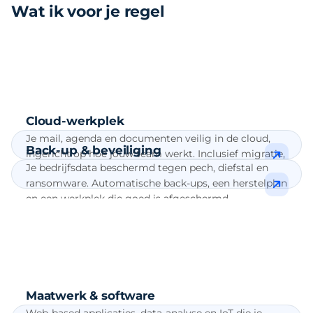
Wat ik voor je regel
About
Over ons
Portfolio
Werkgebied
Contact
Cloud-werkplek
Je mail, agenda en documenten veilig in de cloud,
Back-up & beveiliging
ingericht op hoe jouw team werkt. Inclusief migratie,
Je bedrijfsdata beschermd tegen pech, diefstal en
licentieadvies en uitleg in gewone taal.
ransomware. Automatische back-ups, een herstelplan
en een werkplek die goed is afgeschermd.
Maatwerk & software