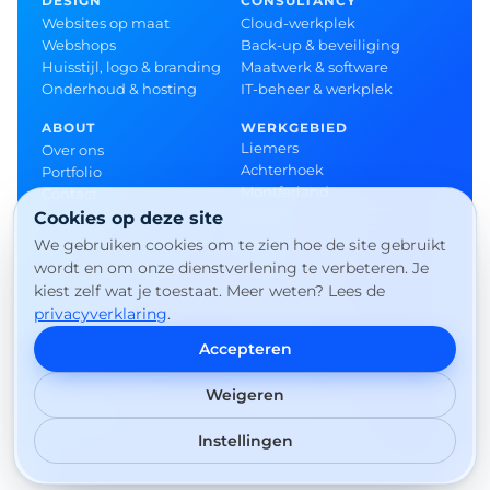
DESIGN
CONSULTANCY
Websites op maat
Cloud-werkplek
Webshops
Back-up & beveiliging
Huisstijl, logo & branding
Maatwerk & software
Onderhoud & hosting
IT-beheer & werkplek
ABOUT
WERKGEBIED
Liemers
Over ons
Achterhoek
Portfolio
Montferland
Contact
Didam
Cookies op deze site
Doetinchem
We gebruiken cookies om te zien hoe de site gebruikt
Zevenaar
wordt en om onze dienstverlening te verbeteren. Je
Arnhem
kiest zelf wat je toestaat. Meer weten? Lees de
Duiven
privacyverklaring
.
Westervoort
’s-Heerenberg
Accepteren
Doesburg
Weigeren
© 2026 EXO Solutions · KVK 69405387 · BTW
NL002379108B75
Instellingen
Privacy
Algemene voorwaarden
Cookievoorkeuren