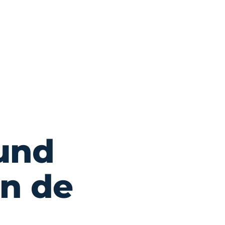
und
in de