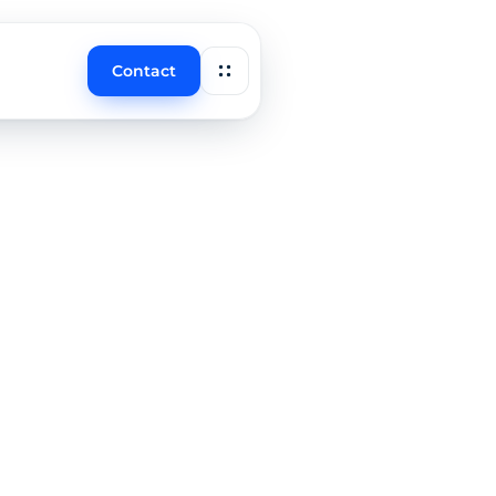
Contact
s
o
bied