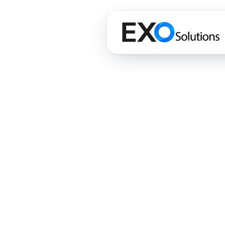
Design
Websites op maat
Webshops
Huisstijl, logo & branding
Onderhoud & hosting