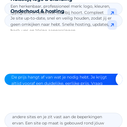
Een herkenbaar, professioneel merk: logo, kleuren,
Onderhoud & hosting
typografie en alles wat daarbij hoort. Compleet
Je site up-to-date, snel en veilig houden, zodat jij er
vastgelegd in een huisstijlgids.
geen omkijken naar hebt. Snelle hosting, updates,
back-ups en kleine aanpassingen.
Elk project is maatwerk
De prijs hangt af van wat je nodig hebt. Je krijgt
Vr
WAAROM MAATWERK
altijd vooraf een duidelijke, eerlijke prijs. Vraag
Waarom op maat, en niet
gerust een vrijblijvende offerte aan.
een kant-en-klaar
template?
Een template is snel, maar je lijkt op duizend
Zo pakken we het aan
andere sites en je zit vast aan de beperkingen
Kennismaking
ervan. Een site op maat is gebouwd rond jóuw
1