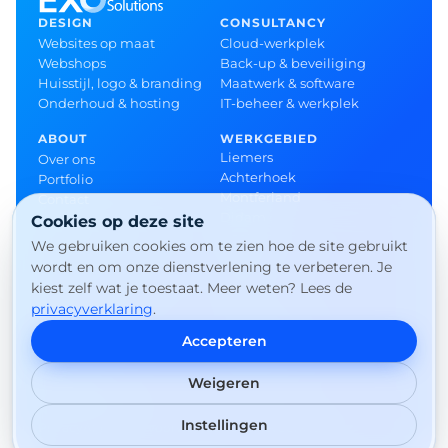
DESIGN
CONSULTANCY
Websites op maat
Cloud-werkplek
Webshops
Back-up & beveiliging
Huisstijl, logo & branding
Maatwerk & software
Onderhoud & hosting
IT-beheer & werkplek
ABOUT
WERKGEBIED
Liemers
Over ons
Achterhoek
Portfolio
Montferland
Contact
Didam
Cookies op deze site
Doetinchem
We gebruiken cookies om te zien hoe de site gebruikt
Zevenaar
wordt en om onze dienstverlening te verbeteren. Je
Arnhem
kiest zelf wat je toestaat. Meer weten? Lees de
Duiven
privacyverklaring
.
Westervoort
’s-Heerenberg
Accepteren
Doesburg
Weigeren
© 2026 EXO Solutions · KVK 69405387 · BTW
NL002379108B75
Instellingen
Privacy
Algemene voorwaarden
Cookievoorkeuren