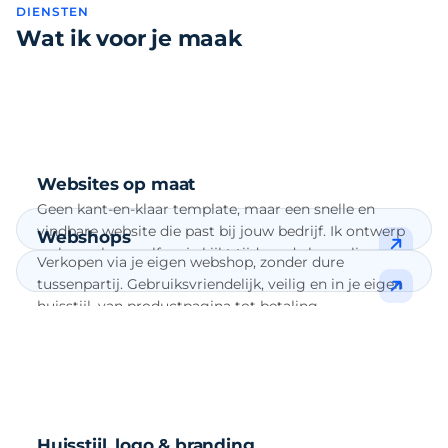
About
DIENSTEN
Wat ik voor je maak
Over ons
Portfolio
Werkgebied
Contact
Websites op maat
Geen kant-en-klaar template, maar een snelle en
vindbare website die past bij jouw bedrijf. Ik ontwerp
Webshops
en bouw hem zelf en je kijkt tijdens de bouw live
Verkopen via je eigen webshop, zonder dure
mee.
tussenpartij. Gebruiksvriendelijk, veilig en in je eigen
huisstijl, van productpagina tot betaling.
Huisstijl, logo & branding